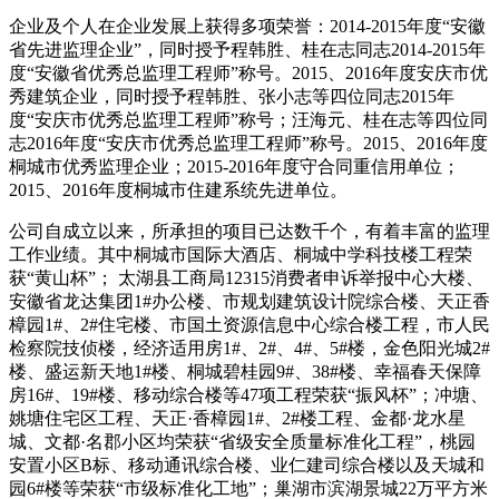
企业及个人在企业发展上获得多项荣誉：2014-2015年度“安徽
省先进监理企业”，同时授予程韩胜、桂在志同志2014-2015年
度“安徽省优秀总监理工程师”称号。2015、2016年度安庆市优
秀建筑企业，同时授予程韩胜、张小志等四位同志2015年
度“安庆市优秀总监理工程师”称号；汪海元、桂在志等四位同
志2016年度“安庆市优秀总监理工程师”称号。2015、2016年度
桐城市优秀监理企业；2015-2016年度守合同重信用单位；
2015、2016年度桐城市住建系统先进单位。
公司自成立以来，所承担的项目已达数千个，有着丰富的监理
工作业绩。其中桐城市国际大酒店、桐城中学科技楼工程荣
获“黄山杯”； 太湖县工商局12315消费者申诉举报中心大楼、
安徽省龙达集团1#办公楼、市规划建筑设计院综合楼、天正香
樟园1#、2#住宅楼、市国土资源信息中心综合楼工程，市人民
检察院技侦楼，经济适用房1#、2#、4#、5#楼，金色阳光城2#
楼、盛运新天地1#楼、桐城碧桂园9#、38#楼、幸福春天保障
房16#、19#楼、移动综合楼等47项工程荣获“振风杯”；冲塘、
姚塘住宅区工程、天正·香樟园1#、2#楼工程、金都·龙水星
城、文都·名郡小区均荣获“省级安全质量标准化工程”，桃园
安置小区B标、移动通讯综合楼、业仁建司综合楼以及天城和
园6#楼等荣获“市级标准化工地”；巢湖市滨湖景城22万平方米