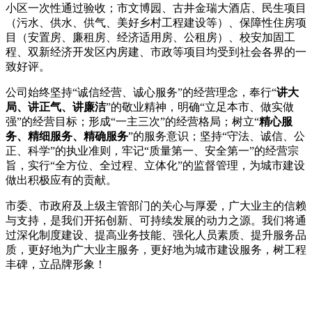
小区一次性通过验收；市文博园、古井金瑞大酒店、民生项目
（污水、供水、供气、美好乡村工程建设等）、保障性住房项
目（安置房、廉租房、经济适用房、公租房）、校安加固工
程、双新经济开发区内房建、市政等项目均受到社会各界的一
致好评。
公司始终坚持“诚信经营、诚心服务”的经营理念，奉行“
讲大
局、讲正气、讲廉洁
”的敬业精神，明确“立足本市、做实做
强”的经营目标；形成“一主三次”的经营格局；树立“
精心服
务、精细服务、精确服务
”的服务意识；坚持“守法、诚信、公
正、科学”的执业准则，牢记“质量第一、安全第一”的经营宗
旨，实行“全方位、全过程、立体化”的监督管理，为城市建设
做出积极应有的贡献。
市委、市政府及上级主管部门的关心与厚爱，广大业主的信赖
与支持，是我们开拓创新、可持续发展的动力之源。我们将通
过深化制度建设、提高业务技能、强化人员素质、提升服务品
质，更好地为广大业主服务，更好地为城市建设服务，树工程
丰碑，立品牌形象！